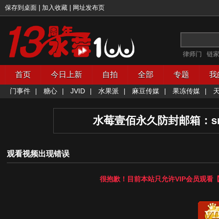
保存到桌面
|
加入收藏
|
网址发布页
律师门
链
首页
今日上新
自拍
全部
专题
我
门事件
糖心
JVID
水果派
麻豆传媒
果冻传媒
|
|
|
|
|
|
水莓壹佰永久防封邮箱：
s
观看视频出现错误
很抱歉！目前本站只允许
VIP会员
观看【
开